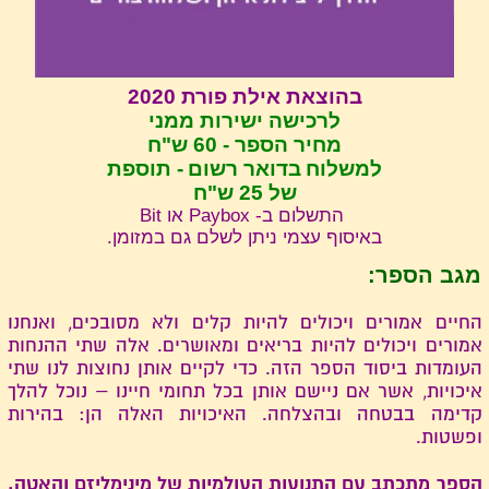
בהוצאת אילת פורת 2020
לרכישה ישירות ממני
מחיר הספר - 60 ש"ח
למשלוח
בדואר רשום
- תוספת
של 25 ש"ח
התשלום ב- Paybox או Bit
באיסוף עצמי ניתן לשלם גם במזומן.
מגב הספר:
החיים אמורים ויכולים להיות קלים ולא מסובכים, ואנחנו
אמורים ויכולים להיות בריאים ומאושרים. אלה שתי ההנחות
העומדות ביסוד הספר הזה. כדי לקיים אותן נחוצות לנו שתי
איכויות, אשר אם ניישם אותן בכל תחומי חיינו – נוכל להלך
קדימה בבטחה ובהצלחה. האיכויות האלה הן: בהירות
ופשטות.
הספר מתכתב עם התנועות העולמיות של מינימליזם והֶאָטָה.