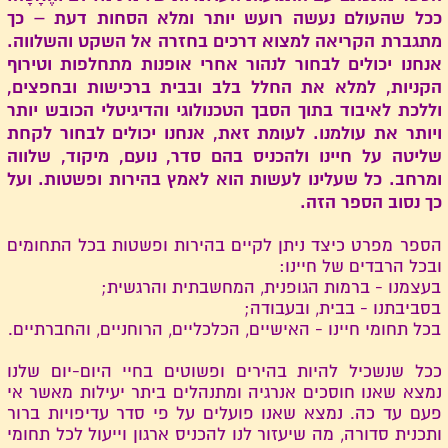
ככל שהעולם נעשה רועש יותר ומלא הסחות דעת – כך
מתגברת הקריאה למצוא דרכים בחזרה אל השקט והשלווה.
אנחנו יכולים לבחור לנהור אחרי אופנות מתחלפות וטירוף
הקניות, למלא את החלל בלב ובבית ברכישות ובחפצים,
וללכת לאיבוד בתוך הסבך הטכנולוגי והדיגיטלי הכובש יותר
ויותר את עולמנו. לעומת זאת, אנחנו יכולים לבחור לקחת
שליטה על חיינו ולהכניס בהם סדר, נועם, מיקוד, שלווה
ומרחב. כל שעלינו לעשות הוא לאמץ בהירות ופשטות. ועל
כך נסוב הספר הזה.
הספר מפרט כיצד ניתן לקיים בהירות ופשטות בכל התחומים
ובכל הרבדים של חיינו:
בעצמנו - ברמות הגופנית, המחשבתית והרגשית;
בסביבתנו - בבית, ובעבודה;
בכל תחומי חיינו - האישיים, הכלכליים, הרוחניים, והחברתיים.
ככל שנשכיל להיות בהירים ופשוטים בחיי היום-יום שלנו
נמצא שאנו חוסכים אנרגיה ומתנהלים ביתר יעילות מאשר אי
פעם עד כה. נמצא שאנו פועלים על פי סדר עדיפויות ברור
ותכנית סדורה, מה שיעזור לנו להכניס ארגון וייעול לכל תחומי